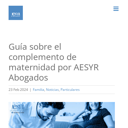
Saltar
al
contenido
Guía sobre el
complemento de
maternidad por AESYR
Abogados
23 Feb 2024
|
Familia
,
Noticias
,
Particulares
Ver
imagen
más
grande