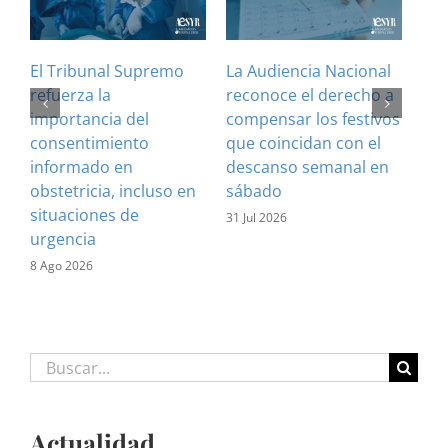
El Tribunal Supremo
La Audiencia Nacional
¿Es
refuerza la
reconoce el derecho a
art
importancia del
compensar los festivos
con
consentimiento
que coincidan con el
Cla
informado en
descanso semanal en
sus
obstetricia, incluso en
sábado
28 J
situaciones de
31 Jul 2026
urgencia
8 Ago 2026
Buscar:
Actualidad