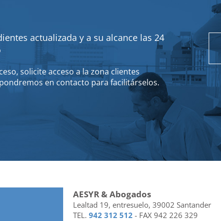
ientes actualizada y a su alcance las 24
o
eso, solicite acceso a la zona clientes
pondremos en contacto para facilitárselos.
AESYR & Abogados
Lealtad 19, entresuelo, 39002 Santander
TEL.
942 312 512
- FAX 942 226 329