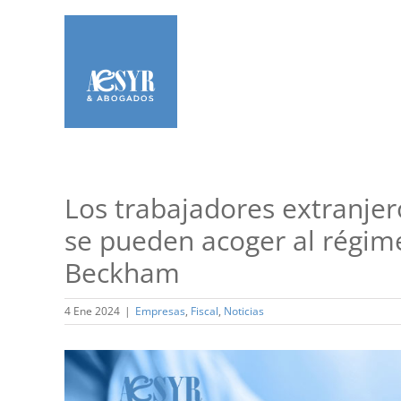
Saltar
al
contenido
Los trabajadores extranjer
se pueden acoger al régimen
Beckham
4 Ene 2024
|
Empresas
,
Fiscal
,
Noticias
Ver
imagen
más