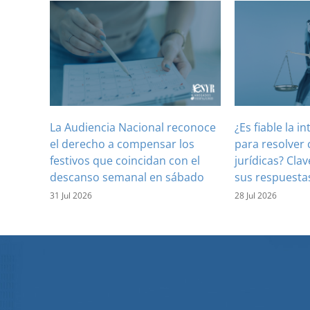
La Audiencia Nacional reconoce
¿Es fiable la in
el derecho a compensar los
para resolver 
festivos que coincidan con el
jurídicas? Clav
descanso semanal en sábado
sus respuesta
31 Jul 2026
28 Jul 2026