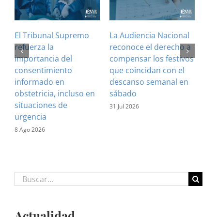
El Tribunal Supremo
La Audiencia Nacional
¿Es
refuerza la
reconoce el derecho a
art
importancia del
compensar los festivos
con
consentimiento
que coincidan con el
Cla
informado en
descanso semanal en
sus
obstetricia, incluso en
sábado
28 J
situaciones de
31 Jul 2026
urgencia
8 Ago 2026
Buscar:
Actualidad