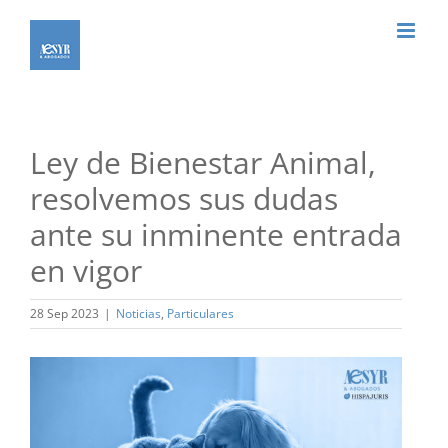
Saltar
al
contenido
Ley de Bienestar Animal,
resolvemos sus dudas
ante su inminente entrada
en vigor
28 Sep 2023
|
Noticias
,
Particulares
Ver
imagen
más
grande