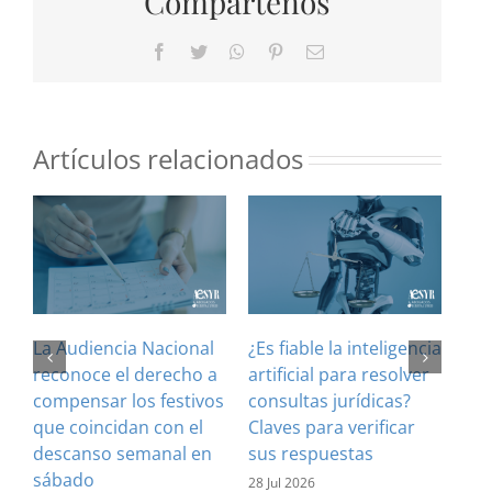
Compártenos
Facebook
Twitter
WhatsApp
Pinterest
Correo
electrónico
Artículos relacionados
La Audiencia Nacional
¿Es fiable la inteligencia
El 
reconoce el derecho a
artificial para resolver
ref
compensar los festivos
consultas jurídicas?
imp
que coincidan con el
Claves para verificar
con
descanso semanal en
sus respuestas
inf
sábado
est
28 Jul 2026