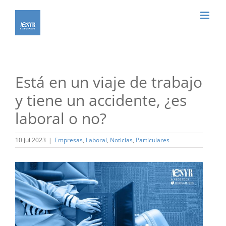
Saltar
al
contenido
Está en un viaje de trabajo
y tiene un accidente, ¿es
laboral o no?
10 Jul 2023
|
Empresas
,
Laboral
,
Noticias
,
Particulares
Ver
imagen
más
grande