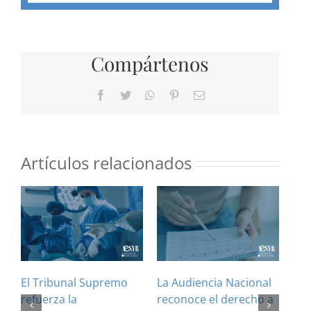
Compártenos
Facebook
Twitter
WhatsApp
Pinterest
Correo
electrónico
Artículos relacionados
El Tribunal Supremo
La Audiencia Nacional
¿Es
refuerza la
reconoce el derecho a
art