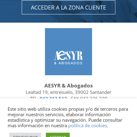
ACCEDER A LA ZONA CLIENTE
AESYR & Abogados
Lealtad 19, entresuelo, 39002 Santander
TEL.
942 312 512
- FAX 942 226 329
Ubicación y contacto
Este sitio web utiliza cookies propias y/o de terceros para
mejorar nuestros servicios, elaborar información
Facebook
Linkedin
estadística y optimizar su navegación. Puede consultar
mas información en nuestra
política de cookies
.
Socio de
| Miembro de