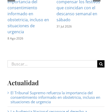
importancia del
compensar los festivos
con
consentimiento
que coincidan con el
Cla
informado en
descanso semanal en
sus
obstetricia, incluso en
sábado
28 J
situaciones de
31 Jul 2026
urgencia
8 Ago 2026
Buscar:
Actualidad
El Tribunal Supremo refuerza la importancia del
consentimiento informado en obstetricia, incluso en
situaciones de urgencia
La Audiencia Nacional reconoce el derecho a