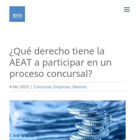
Saltar
al
contenido
¿Qué derecho tiene la
AEAT a participar en un
proceso concursal?
4 Abr 2023
|
Concursal
,
Empresas
,
Noticias
Ver
imagen
más
grande