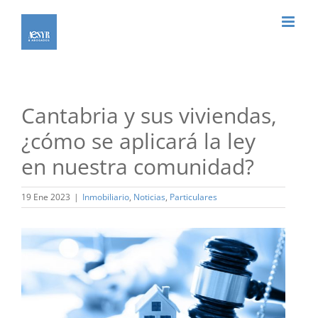
Saltar
al
contenido
Cantabria y sus viviendas,
¿cómo se aplicará la ley
en nuestra comunidad?
19 Ene 2023
|
Inmobiliario
,
Noticias
,
Particulares
Ver
imagen
más
grande