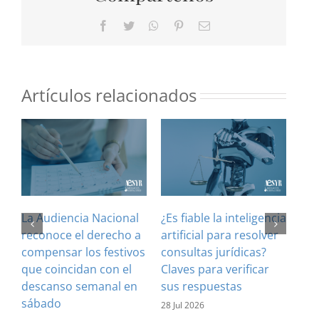
Facebook
Twitter
WhatsApp
Pinterest
Correo
electrónico
Artículos relacionados
La Audiencia Nacional
¿Es fiable la inteligencia
El 
reconoce el derecho a
artificial para resolver
ref
compensar los festivos
consultas jurídicas?
imp
que coincidan con el
Claves para verificar
con
descanso semanal en
sus respuestas
inf
sábado
est
28 Jul 2026