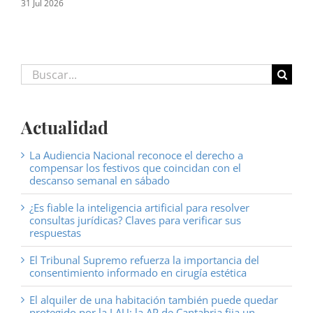
31 Jul 2026
16 J
Buscar:
Actualidad
La Audiencia Nacional reconoce el derecho a
compensar los festivos que coincidan con el
descanso semanal en sábado
¿Es fiable la inteligencia artificial para resolver
consultas jurídicas? Claves para verificar sus
respuestas
El Tribunal Supremo refuerza la importancia del
consentimiento informado en cirugía estética
El alquiler de una habitación también puede quedar
protegido por la LAU: la AP de Cantabria fija un