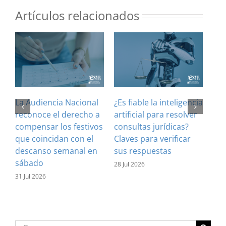
Artículos relacionados
La Audiencia Nacional
¿Es fiable la inteligencia
El 
reconoce el derecho a
artificial para resolver
ref
compensar los festivos
consultas jurídicas?
imp
que coincidan con el
Claves para verificar
con
descanso semanal en
sus respuestas
inf
sábado
est
28 Jul 2026
31 Jul 2026
16 J
Buscar: