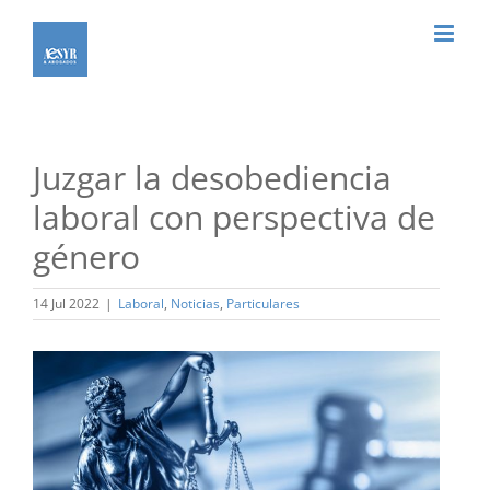
Saltar
al
contenido
Juzgar la desobediencia
laboral con perspectiva de
género
14 Jul 2022
|
Laboral
,
Noticias
,
Particulares
Ver
imagen
más
grande