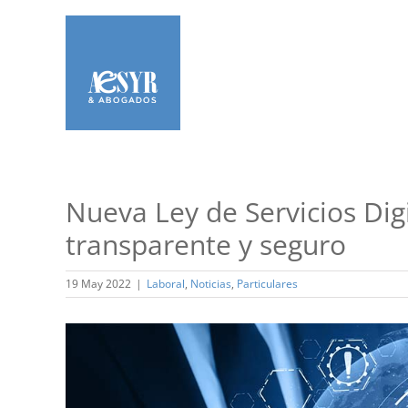
Saltar
al
contenido
Nueva Ley de Servicios Digi
transparente y seguro
19 May 2022
|
Laboral
,
Noticias
,
Particulares
Ver
imagen
más
grande