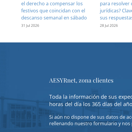
el derecho a compensar los
para resolver 
festivos que coincidan con el
jurídicas? Clav
descanso semanal en sábado
sus respuesta
31 Jul 2026
28 Jul 2026
AESYRnet, zona clientes
Toda la información de sus exped
horas del día los 365 días del añ
Si aún no dispone de sus datos de acc
rellenando nuestro formulario y nos 