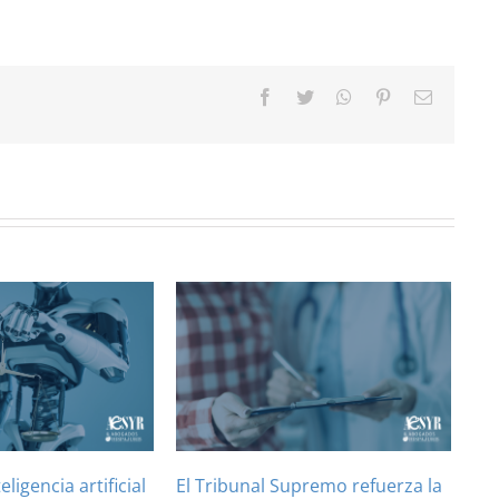
Facebook
Twitter
WhatsApp
Pinterest
Correo
electróni
teligencia artificial
El Tribunal Supremo refuerza la