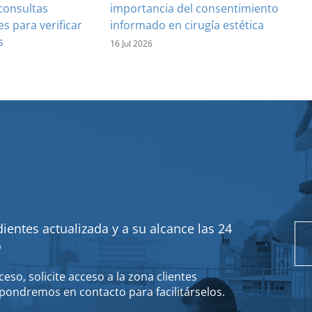
consultas
importancia del consentimiento
es para verificar
informado en cirugía estética
s
16 Jul 2026
ientes actualizada y a su alcance las 24
o
eso, solicite acceso a la zona clientes
pondremos en contacto para facilitárselos.