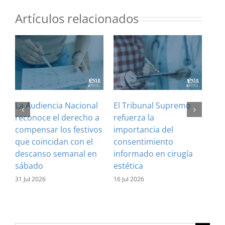
Artículos relacionados
La Audiencia Nacional
El Tribunal Supremo
Veh
reconoce el derecho a
refuerza la
man
compensar los festivos
importancia del
cuá
que coincidan con el
consentimiento
com
descanso semanal en
informado en cirugía
co
sábado
estética
8 Ju
31 Jul 2026
16 Jul 2026