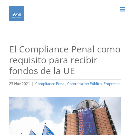
Saltar
al
contenido
El Compliance Penal como
requisito para recibir
fondos de la UE
25 Nov 2021
|
Compliance Penal
,
Contratación Pública
,
Empresas
Ver
imagen
más
grande