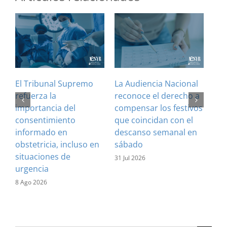
El Tribunal Supremo
La Audiencia Nacional
¿Es
refuerza la
reconoce el derecho a
art
importancia del
compensar los festivos
con
consentimiento
que coincidan con el
Cla
informado en
descanso semanal en
sus
obstetricia, incluso en
sábado
28 J
situaciones de
31 Jul 2026
urgencia
8 Ago 2026