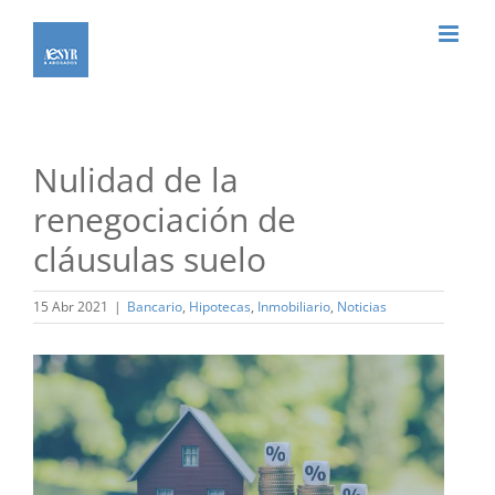
Saltar
al
contenido
Nulidad de la
renegociación de
cláusulas suelo
15 Abr 2021
|
Bancario
,
Hipotecas
,
Inmobiliario
,
Noticias
Ver
imagen
más
grande