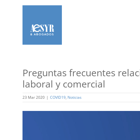
Saltar
al
contenido
Preguntas frecuentes relac
laboral y comercial
23 Mar 2020
|
COVID19
,
Noticias
Ver
imagen
más
grande