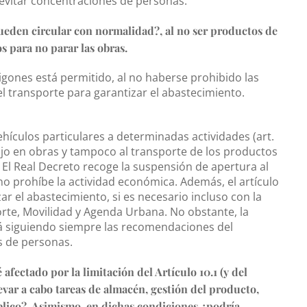
evitar concentraciones de personas.
eden circular con normalidad?, al no ser productos de
 para no parar las obras.
igones está permitido, al no haberse prohibido las
el transporte para garantizar el abastecimiento.
vehículos particulares a determinadas actividades (art.
bajo en obras y tampoco al transporte de los productos
. El Real Decreto recoge la suspensión de apertura al
o prohíbe la actividad económica. Además, el artículo
r el abastecimiento, si es necesario incluso con la
rte, Movilidad y Agenda Urbana. No obstante, la
ará siguiendo siempre las recomendaciones del
s de personas.
afectado por la limitación del Artículo 10.1 (y del
levar a cabo tareas de almacén, gestión del producto,
blico?. Asimismo, en dichas condiciones ¿podría