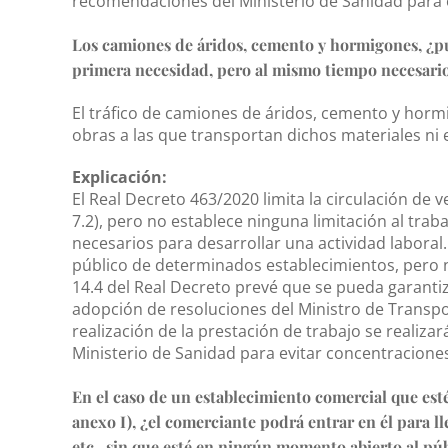
recomendaciones del Ministerio de Sanidad para 
Los camiones de áridos, cemento y hormigones, ¿pu
primera necesidad, pero al mismo tiempo necesarios
El tráfico de camiones de áridos, cemento y horm
obras a las que transportan dichos materiales ni 
Explicación:
El Real Decreto 463/2020 limita la circulación de 
7.2), pero no establece ninguna limitación al tra
necesarios para desarrollar una actividad laboral
público de determinados establecimientos, pero n
14.4 del Real Decreto prevé que se pueda garantiza
adopción de resoluciones del Ministro de Transpo
realización de la prestación de trabajo se realiz
Ministerio de Sanidad para evitar concentracione
En el caso de un establecimiento comercial que esté 
anexo I), ¿el comerciante podrá entrar en él para l
etc., sin que esté en ningún momento abierto al pú