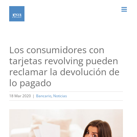
Saltar
al
contenido
Los consumidores con
tarjetas revolving pueden
reclamar la devolución de
lo pagado
18 Mar 2020
|
Bancario
,
Noticias
Ver
imagen
más
grande