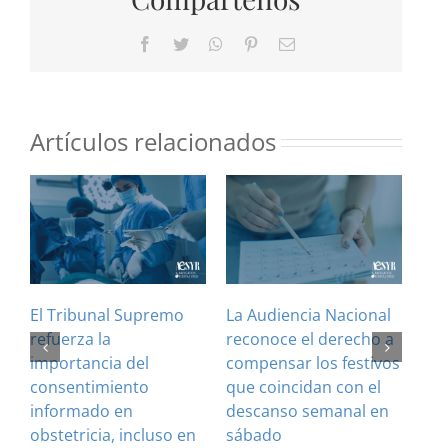
Facebook
Twitter
WhatsApp
Pinterest
Correo
electrónico
Artículos relacionados
El Tribunal Supremo
La Audiencia Nacional
¿Es
refuerza la
reconoce el derecho a
art
importancia del
compensar los festivos
con
consentimiento
que coincidan con el
Cla
informado en
descanso semanal en
sus
obstetricia, incluso en
sábado
28 J