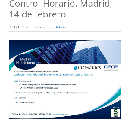
Control Horario. Madrid,
14 de febrero
13 Feb 2020
|
Formación
,
Noticias
Ver
imagen
más
grande