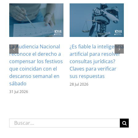
La Audiencia Nacional
¿Es fiable la inteligencia
El 
reconoce el derecho a
artificial para resolver
ref
compensar los festivos
consultas jurídicas?
imp
que coincidan con el
Claves para verificar
con
descanso semanal en
sus respuestas
inf
sábado
est
28 Jul 2026
31 Jul 2026
16 J
Buscar: