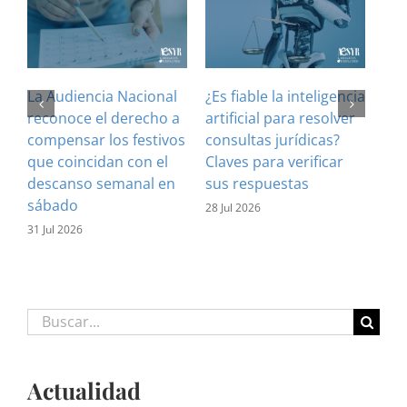
La Audiencia Nacional
¿Es fiable la inteligencia
El 
reconoce el derecho a
artificial para resolver
ref
compensar los festivos
consultas jurídicas?
imp
que coincidan con el
Claves para verificar
con
descanso semanal en
sus respuestas
inf
sábado
est
28 Jul 2026
31 Jul 2026
16 J
Buscar:
Actualidad