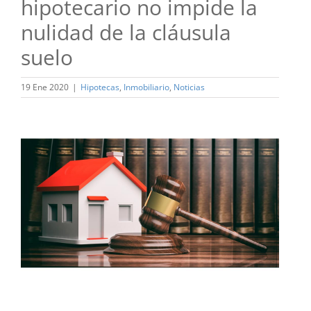
hipotecario no impide la
nulidad de la cláusula
suelo
19 Ene 2020
|
Hipotecas
,
Inmobiliario
,
Noticias
Ver
imagen
más
grande