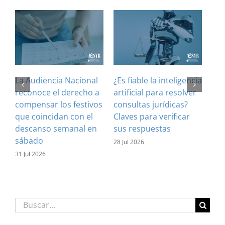
La Audiencia Nacional
¿Es fiable la inteligencia
El 
reconoce el derecho a
artificial para resolver
ref
compensar los festivos
consultas jurídicas?
imp
que coincidan con el
Claves para verificar
con
descanso semanal en
sus respuestas
inf
sábado
est
28 Jul 2026
31 Jul 2026
16 J
Buscar: