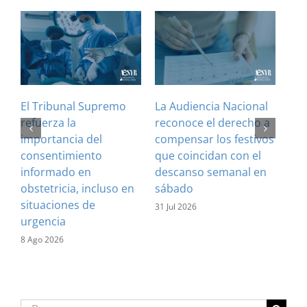
El Tribunal Supremo
La Audiencia Nacional
¿Es
refuerza la
reconoce el derecho a
art
importancia del
compensar los festivos
con
consentimiento
que coincidan con el
Cla
informado en
descanso semanal en
sus
obstetricia, incluso en
sábado
28 J
situaciones de
31 Jul 2026
urgencia
8 Ago 2026
Buscar: