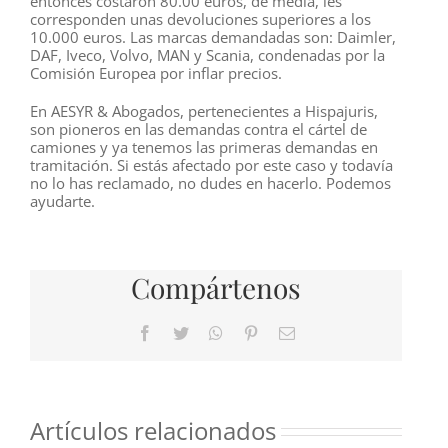
entonces costaron 80.00 euros, de media, les
corresponden unas devoluciones superiores a los
10.000 euros. Las marcas demandadas son: Daimler,
DAF, Iveco, Volvo, MAN y Scania, condenadas por la
Comisión Europea por inflar precios.
En AESYR & Abogados, pertenecientes a Hispajuris,
son pioneros en las demandas contra el cártel de
camiones y ya tenemos las primeras demandas en
tramitación. Si estás afectado por este caso y todavía
no lo has reclamado, no dudes en hacerlo. Podemos
ayudarte.
Compártenos
Facebook
Twitter
WhatsApp
Pinterest
Correo
electrónico
Artículos relacionados