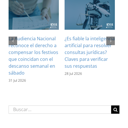
La Audiencia Nacional
¿Es fiable la inteligencia
El 
reconoce el derecho a
artificial para resolver
ref
compensar los festivos
consultas jurídicas?
imp
que coincidan con el
Claves para verificar
con
descanso semanal en
sus respuestas
inf
sábado
est
28 Jul 2026
31 Jul 2026
16 J
Buscar: