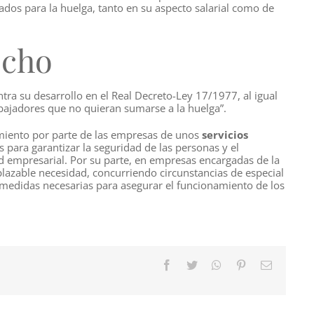
ados para la huelga, tanto en su aspecto salarial como de
echo
ra su desarrollo en el Real Decreto-Ley 17/1977, al igual
rabajadores que no quieran sumarse a la huelga”.
imiento por parte de las empresas de unos
servicios
 para garantizar la seguridad de las personas y el
d empresarial. Por su parte, en empresas encargadas de la
plazable necesidad, concurriendo circunstancias de especial
 medidas necesarias para asegurar el funcionamiento de los
Facebook
Twitter
WhatsApp
Pinterest
Correo
electróni