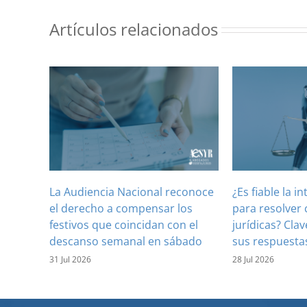
Artículos relacionados
La Audiencia Nacional reconoce
¿Es fiable la in
el derecho a compensar los
para resolver 
festivos que coincidan con el
jurídicas? Clav
descanso semanal en sábado
sus respuesta
31 Jul 2026
28 Jul 2026