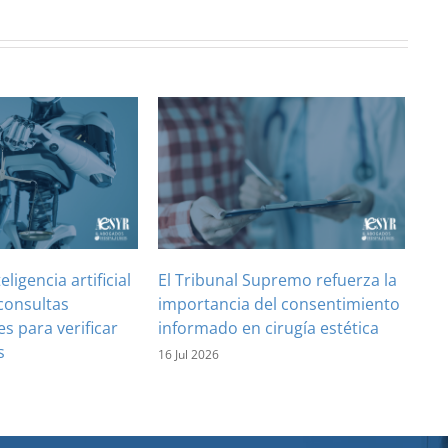
teligencia artificial
El Tribunal Supremo refuerza la
consultas
importancia del consentimiento
es para verificar
informado en cirugía estética
s
16 Jul 2026