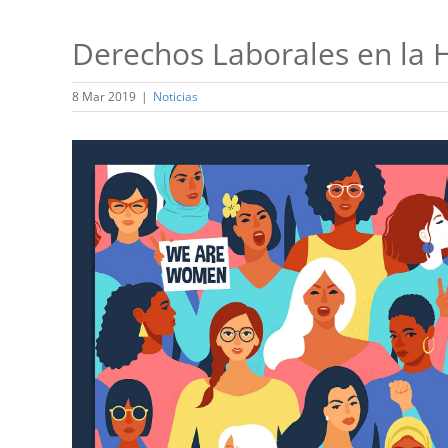
Derechos Laborales en la 
8 Mar 2019
|
Noticias
Ver
imagen
más
grande