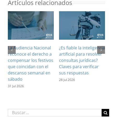
Artículos relacionados
La Audiencia Nacional
¿Es fiable la inteligencia
El 
reconoce el derecho a
artificial para resolver
ref
compensar los festivos
consultas jurídicas?
imp
que coincidan con el
Claves para verificar
con
descanso semanal en
sus respuestas
inf
sábado
est
28 Jul 2026
31 Jul 2026
16 J
Buscar: