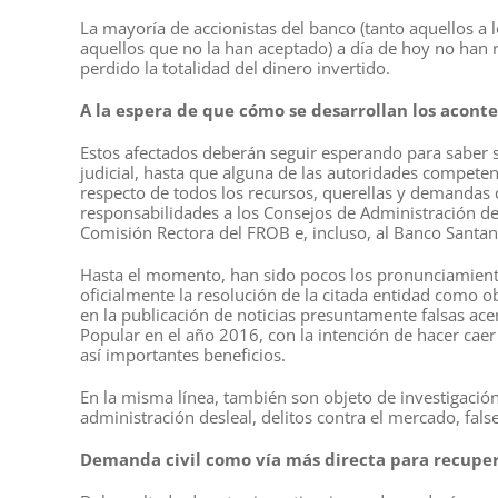
La mayoría de accionistas del banco (tanto aquellos a l
aquellos que no la han aceptado) a día de hoy no han 
perdido la totalidad del dinero invertido.
A la espera de que cómo se desarrollan los acont
Estos afectados deberán seguir esperando para saber si
judicial, hasta que alguna de las autoridades compete
respecto de todos los recursos, querellas y demandas 
responsabilidades a los Consejos de Administración de l
Comisión Rectora del FROB e, incluso, al Banco Santan
Hasta el momento, han sido pocos los pronunciamientos
oficialmente la resolución de la citada entidad como obj
en la publicación de noticias presuntamente falsas acer
Popular en el año 2016, con la intención de hacer caer 
así importantes beneficios.
En la misma línea, también son objeto de investigación 
administración desleal, delitos contra el mercado, fa
Demanda civil como vía más directa para recupera