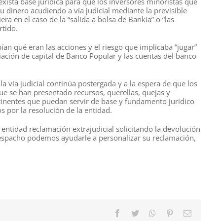
xista base jurídica para que los inversores minoristas que
 dinero acudiendo a vía judicial mediante la previsible
era en el caso de la “salida a bolsa de Bankia” o “las
rtido.
abían qué eran las acciones y el riesgo que implicaba “jugar”
liación de capital de Banco Popular y las cuentas del banco
a vía judicial continúa postergada y a la espera de que los
ue se han presentado recursos, querellas, quejas y
inentes que puedan servir de base y fundamento jurídico
s por la resolución de la entidad.
entidad reclamación extrajudicial solicitando la devolución
despacho podemos ayudarle a personalizar su reclamación,
Facebook
Twitter
WhatsApp
Pinterest
Correo
electróni