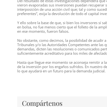
Del resultado de estas investigaciones dependerá que e
vieron evaporadas sus inversiones puedan recuperar su
interposición de una acción civil que; tal y como sucedi
preferentes”, exija la devolución de todo el capital inve
Y ello sobre la base de que, si bien los inversores sí s
en bolsa, no fue menos cierto que el folleto de la amp
en ese momento, fueron falsos.
No obstante, como decimos, la posibilidad de acudir a l
Tribunales y/o las Autoridades Competentes ante las q
demandas, dicten las resoluciones o comunicados pert
suficientemente acreditativo para los miles de afectado
Hasta que llegue ese momento se aconseja remitir a la 
de la inversión por los engaños sufridos. En nuestro 
lo que ayudará en un futuro para la demanda judicial.
Compártenos