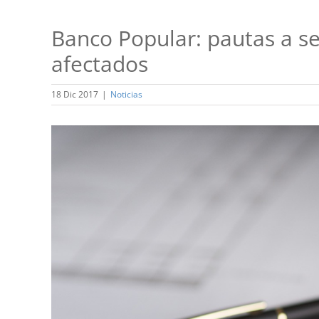
Banco Popular: pautas a se
afectados
18 Dic 2017
|
Noticias
Ver
imagen
más
grande