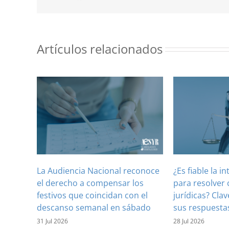
Artículos relacionados
La Audiencia Nacional reconoce
¿Es fiable la in
el derecho a compensar los
para resolver 
festivos que coincidan con el
jurídicas? Clav
descanso semanal en sábado
sus respuesta
31 Jul 2026
28 Jul 2026