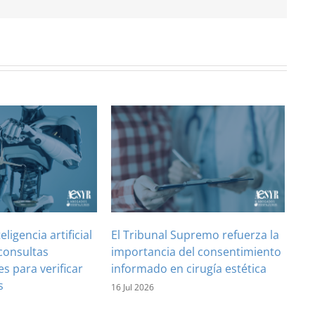
teligencia artificial
El Tribunal Supremo refuerza la
consultas
importancia del consentimiento
es para verificar
informado en cirugía estética
s
16 Jul 2026