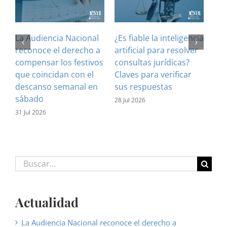
La Audiencia Nacional
¿Es fiable la inteligencia
El 
reconoce el derecho a
artificial para resolver
ref
compensar los festivos
consultas jurídicas?
imp
que coincidan con el
Claves para verificar
con
descanso semanal en
sus respuestas
inf
sábado
est
28 Jul 2026
31 Jul 2026
16 J
Buscar:
Actualidad
La Audiencia Nacional reconoce el derecho a