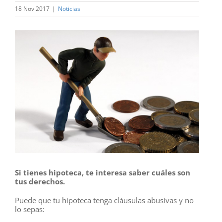
18 Nov 2017
|
Noticias
Ver
imagen
más
grande
Si tienes hipoteca, te interesa saber cuáles son
tus derechos.
Puede que tu hipoteca tenga cláusulas abusivas y no
lo sepas: