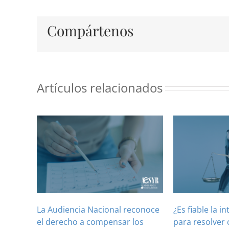
Compártenos
Artículos relacionados
La Audiencia Nacional reconoce
¿Es fiable la in
el derecho a compensar los
para resolver 