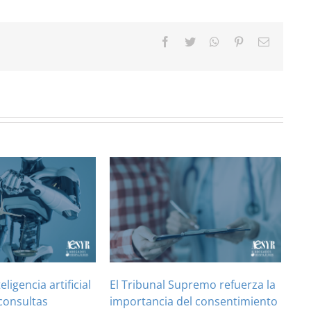
Facebook
Twitter
WhatsApp
Pinterest
Correo
electróni
teligencia artificial
El Tribunal Supremo refuerza la
consultas
importancia del consentimiento