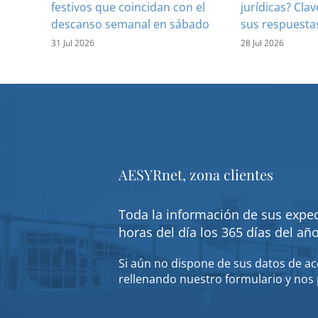
festivos que coincidan con el
jurídicas? Clav
descanso semanal en sábado
sus respuesta
31 Jul 2026
28 Jul 2026
AESYRnet, zona clientes
Toda la información de sus exped
horas del día los 365 días del añ
Si aún no dispone de sus datos de acc
rellenando nuestro formulario y nos 