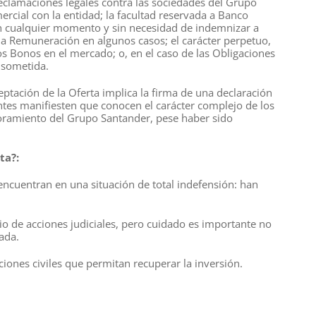
 reclamaciones legales contra las sociedades del Grupo
rcial con la entidad; la facultad reservada a Banco
en cualquier momento y sin necesidad de indemnizar a
 la Remuneración en algunos casos; el carácter perpetuo,
os Bonos en el mercado; o, en el caso de las Obligaciones
á sometida.
eptación de la Oferta implica la firma de una declaración
ntes manifiesten que conocen el carácter complejo de los
oramiento del Grupo Santander, pese haber sido
ta?:
e encuentran en una situación de total indefensión: han
cio de acciones judiciales, pero cuidado es importante no
ada.
ciones civiles que permitan recuperar la inversión.