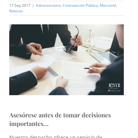
17 Sep 2017
|
Administrativo
,
Contratación Pública
,
Mercantil
,
Noticias
Ver
imagen
más
grande
Asesórese antes de tomar decisiones
importantes…
Nuestro despacho ofrece un servicio de