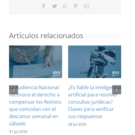
Facebook
Twitter
WhatsApp
Pinterest
Correo
electrónico
Artículos relacionados
La Audiencia Nacional
¿Es fiable la inteligencia
El 
reconoce el derecho a
artificial para resolver
ref
compensar los festivos
consultas jurídicas?
imp
que coincidan con el
Claves para verificar
con
descanso semanal en
sus respuestas
inf
sábado
est
28 Jul 2026
31 Jul 2026
16 J