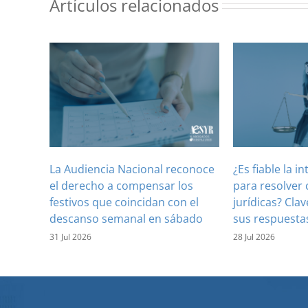
Artículos relacionados
La Audiencia Nacional reconoce
¿Es fiable la in
el derecho a compensar los
para resolver 
festivos que coincidan con el
jurídicas? Clav
descanso semanal en sábado
sus respuesta
31 Jul 2026
28 Jul 2026