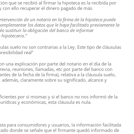
ón que se recibió al firmar la hipoteca es la recibida por
 y con ello recuperar el dinero pagado de más.
ntervención de un notario en la firma de la hipoteca puede
 complementar los datos que le haya facilitado previamente la
lo sustituir la obligación del banco de informar
 hipotecario.”
las suelo no son contrarias a la Ley. Este tipo de cláusulas
esibilidad real”
on una explicación por parte del notario en el día de la
ia, reuniones, llamadas, etc por parte del banco con
tes de la fecha de la firma), relativa a la cláusula suelo,
, además, claramente sobre su significado, alcance y
ficientes por sí mismas y si el banco no nos informó de la
jurídicas y económicas, esta cláusula es nula.
ista para consumidores y usuarios, la información facilitada
partado donde se señale que el firmante quedó informado de