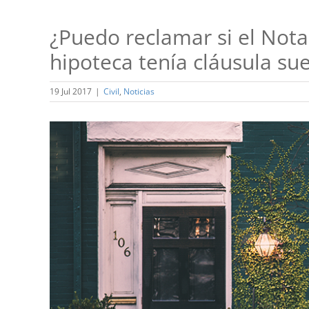
¿Puedo reclamar si el Not
hipoteca tenía cláusula su
19 Jul 2017
|
Civil
,
Noticias
Ver
imagen
más
grande