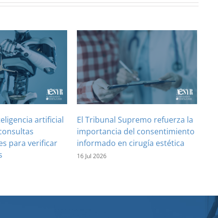
teligencia artificial
El Tribunal Supremo refuerza la
consultas
importancia del consentimiento
es para verificar
informado en cirugía estética
s
16 Jul 2026