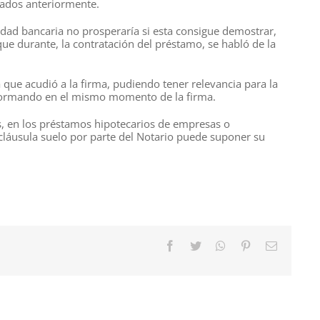
alados anteriormente.
tidad bancaria no prosperaría si esta consigue demostrar,
ue durante, la contratación del préstamo, se habló de la
 que acudió a la firma, pudiendo tener relevancia para la
informando en el mismo momento de la firma.
es, en los préstamos hipotecarios de empresas o
a cláusula suelo por parte del Notario puede suponer su
Facebook
Twitter
WhatsApp
Pinterest
Correo
electróni