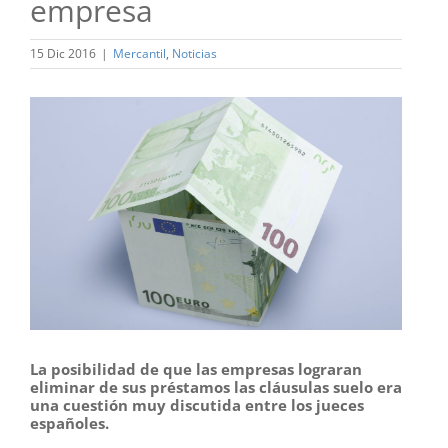
empresa
15 Dic 2016
|
Mercantil
,
Noticias
Ver
imagen
más
grande
La posibilidad de que las empresas lograran
eliminar de sus préstamos las cláusulas suelo era
una cuestión muy discutida entre los jueces
españoles.