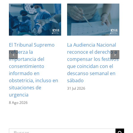
El Tribunal Supremo
La Audiencia Nacional
¿Es
refuerza la
reconoce el derecho a
art
importancia del
compensar los festivos
con
consentimiento
que coincidan con el
Cla
informado en
descanso semanal en
sus
obstetricia, incluso en
sábado
28 J
situaciones de
31 Jul 2026
urgencia
8 Ago 2026
Buscar: