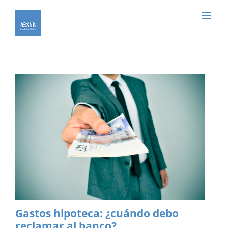
Saltar
al
contenido
Gastos hipoteca: ¿cuándo debo
reclamar al banco?