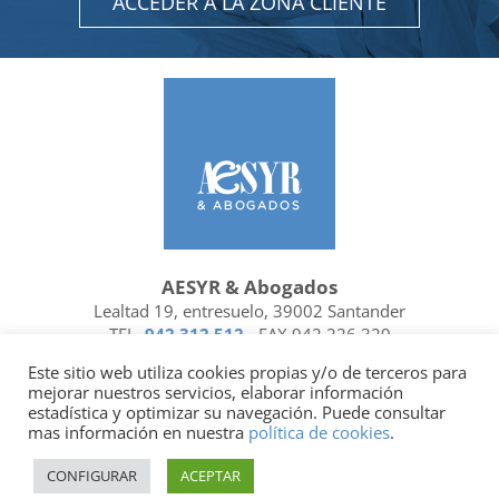
ACCEDER A LA ZONA CLIENTE
AESYR & Abogados
Lealtad 19, entresuelo, 39002 Santander
TEL.
942 312 512
- FAX 942 226 329
Ubicación y contacto
Este sitio web utiliza cookies propias y/o de terceros para
mejorar nuestros servicios, elaborar información
Facebook
Linkedin
estadística y optimizar su navegación. Puede consultar
mas información en nuestra
política de cookies
.
Socio de
| Miembro de
CONFIGURAR
ACEPTAR
Política de privacidad
|
Política de cookies