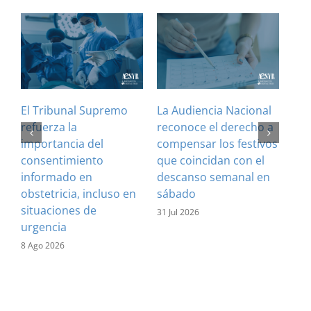
El Tribunal Supremo
La Audiencia Nacional
¿Es
refuerza la
reconoce el derecho a
art
importancia del
compensar los festivos
con
consentimiento
que coincidan con el
Cla
informado en
descanso semanal en
sus
obstetricia, incluso en
sábado
28 J
situaciones de
31 Jul 2026
urgencia
8 Ago 2026