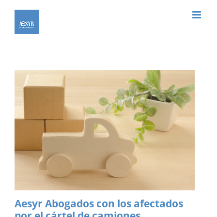
Saltar
al
contenido
Aesyr Abogados con los afectados
por el cártel de camiones