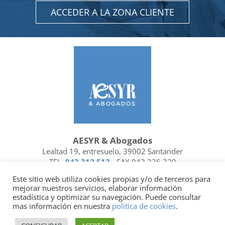
ACCEDER A LA ZONA CLIENTE
AESYR & Abogados
Lealtad 19, entresuelo, 39002 Santander
TEL.
942 312 512
- FAX 942 226 329
Ubicación y contacto
Este sitio web utiliza cookies propias y/o de terceros para
mejorar nuestros servicios, elaborar información
Facebook
Linkedin
estadística y optimizar su navegación. Puede consultar
mas información en nuestra
política de cookies
.
Socio de
| Miembro de