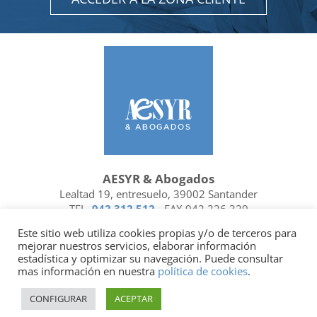
AESYR & Abogados
Lealtad 19, entresuelo, 39002 Santander
TEL.
942 312 512
- FAX 942 226 329
Ubicación y contacto
Este sitio web utiliza cookies propias y/o de terceros para
mejorar nuestros servicios, elaborar información
Facebook
Linkedin
estadística y optimizar su navegación. Puede consultar
mas información en nuestra
política de cookies
.
Socio de
| Miembro de
CONFIGURAR
ACEPTAR
Política de privacidad
|
Política de cookies