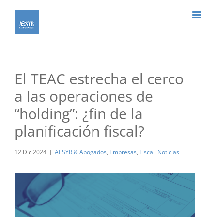
Saltar
al
contenido
El TEAC estrecha el cerco
a las operaciones de
“holding”: ¿fin de la
planificación fiscal?
12 Dic 2024
|
AESYR & Abogados
,
Empresas
,
Fiscal
,
Noticias
Ver
imagen
más
grande