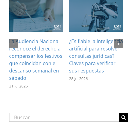
La Audiencia Nacional
¿Es fiable la inteligencia
El 
reconoce el derecho a
artificial para resolver
ref
compensar los festivos
consultas jurídicas?
imp
que coincidan con el
Claves para verificar
con
descanso semanal en
sus respuestas
inf
sábado
est
28 Jul 2026
31 Jul 2026
16 J
Buscar: