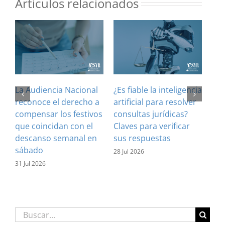
Artículos relacionados
La Audiencia Nacional
¿Es fiable la inteligencia
El 
reconoce el derecho a
artificial para resolver
ref
compensar los festivos
consultas jurídicas?
imp
que coincidan con el
Claves para verificar
con
descanso semanal en
sus respuestas
inf
sábado
est
28 Jul 2026
31 Jul 2026
16 J
Buscar: