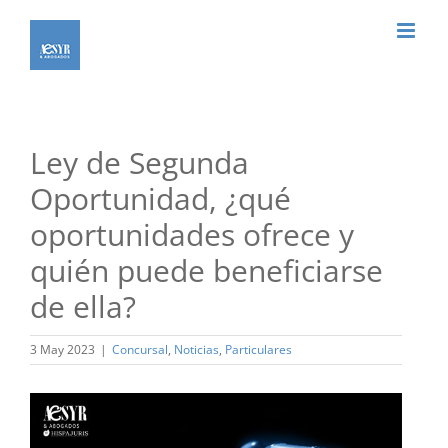
Saltar
al
contenido
Ley de Segunda
Oportunidad, ¿qué
oportunidades ofrece y
quién puede beneficiarse
de ella?
3 May 2023
|
Concursal
,
Noticias
,
Particulares
Ver
imagen
más