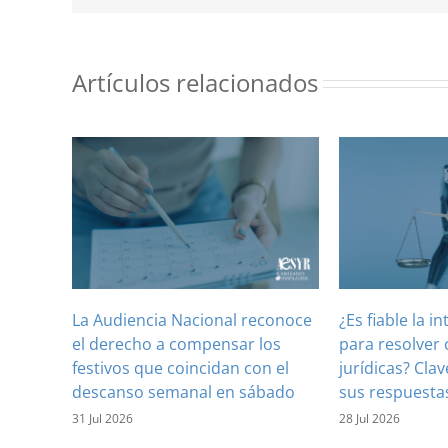
Artículos relacionados
La Audiencia Nacional reconoce
¿Es fiable la in
el derecho a compensar los
para resolver 
festivos que coincidan con el
jurídicas? Clav
descanso semanal en sábado
sus respuesta
31 Jul 2026
28 Jul 2026