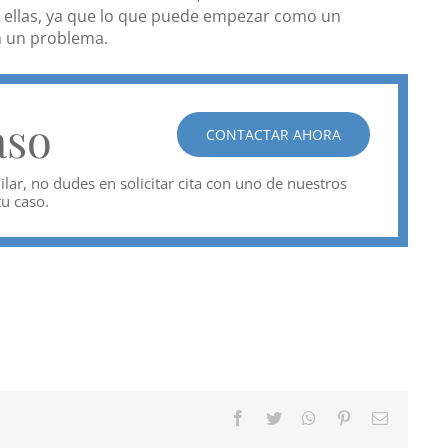
e ellas, ya que lo que puede empezar como un
n un problema.
aso
CONTACTAR AHORA
lar, no dudes en solicitar cita con uno de nuestros
tu caso.
Facebook
Twitter
WhatsApp
Pinterest
Correo
electróni