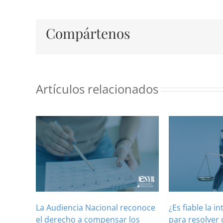
Compártenos
Artículos relacionados
La Audiencia Nacional reconoce
¿Es fiable la in
el derecho a compensar los
para resolver 