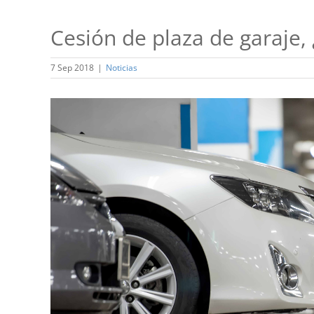
Cesión de plaza de garaje, 
7 Sep 2018
|
Noticias
Ver
imagen
más
grande