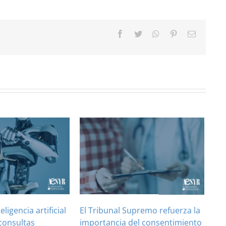
Facebook
Twitter
WhatsApp
Pinterest
Correo
electróni
teligencia artificial
El Tribunal Supremo refuerza la
consultas
importancia del consentimiento