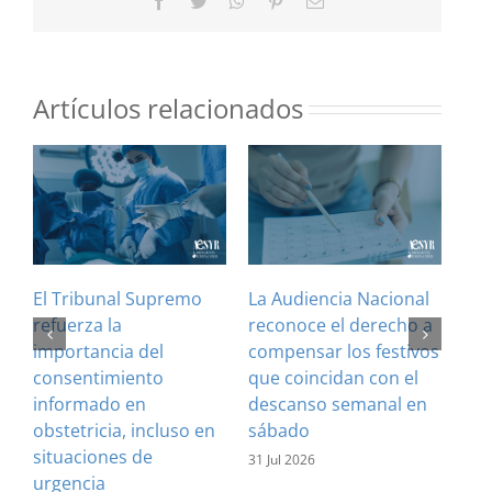
Facebook
Twitter
WhatsApp
Pinterest
Correo
electrónico
Artículos relacionados
El Tribunal Supremo
La Audiencia Nacional
¿Es
refuerza la
reconoce el derecho a
art
importancia del
compensar los festivos
con
consentimiento
que coincidan con el
Cla
informado en
descanso semanal en
sus
obstetricia, incluso en
sábado
28 J
situaciones de
31 Jul 2026
urgencia