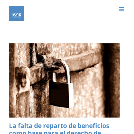
Saltar
al
contenido
La falta de reparto de beneficios
como base para el derecho de