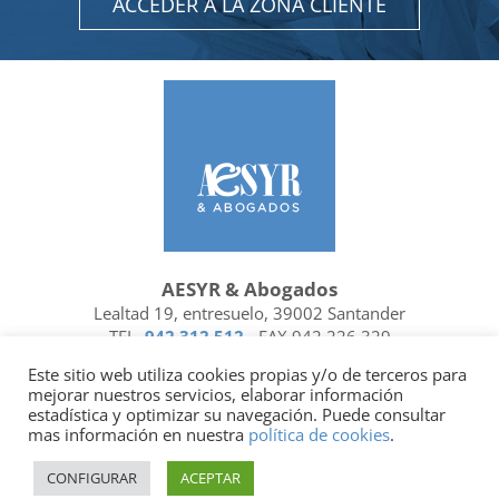
ACCEDER A LA ZONA CLIENTE
AESYR & Abogados
Lealtad 19, entresuelo, 39002 Santander
TEL.
942 312 512
- FAX 942 226 329
Ubicación y contacto
Este sitio web utiliza cookies propias y/o de terceros para
mejorar nuestros servicios, elaborar información
Facebook
Linkedin
estadística y optimizar su navegación. Puede consultar
mas información en nuestra
política de cookies
.
Socio de
| Miembro de
CONFIGURAR
ACEPTAR
Política de privacidad
|
Política de cookies