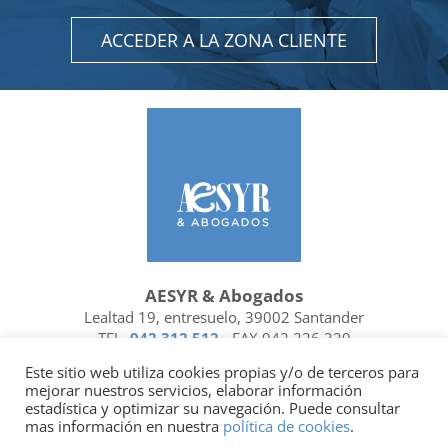
ACCEDER A LA ZONA CLIENTE
AESYR & Abogados
Lealtad 19, entresuelo, 39002 Santander
TEL.
942 312 512
- FAX 942 226 329
Ubicación y contacto
Este sitio web utiliza cookies propias y/o de terceros para
mejorar nuestros servicios, elaborar información
Facebook
Linkedin
estadística y optimizar su navegación. Puede consultar
mas información en nuestra
política de cookies
.
Socio de
| Miembro de