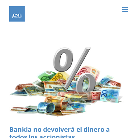
Saltar
al
contenido
Bankia no devolverá el dinero a
todos los accionistas