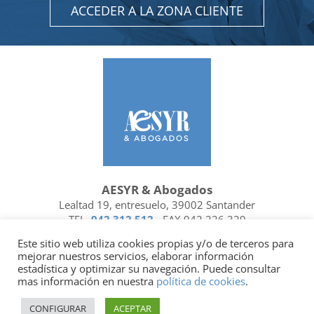
ACCEDER A LA ZONA CLIENTE
AESYR & Abogados
Lealtad 19, entresuelo, 39002 Santander
TEL.
942 312 512
- FAX 942 226 329
Ubicación y contacto
Este sitio web utiliza cookies propias y/o de terceros para
mejorar nuestros servicios, elaborar información
Facebook
Linkedin
estadística y optimizar su navegación. Puede consultar
mas información en nuestra
política de cookies
.
Socio de
| Miembro de
CONFIGURAR
ACEPTAR
Política de privacidad
|
Política de cookies