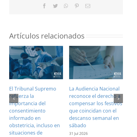
Facebook
Twitter
WhatsApp
Pinterest
Correo
electrónico
Artículos relacionados
El Tribunal Supremo
La Audiencia Nacional
¿Es
refuerza la
reconoce el derecho a
art
importancia del
compensar los festivos
con
consentimiento
que coincidan con el
Cla
informado en
descanso semanal en
sus
obstetricia, incluso en
sábado
28 J
situaciones de
31 Jul 2026