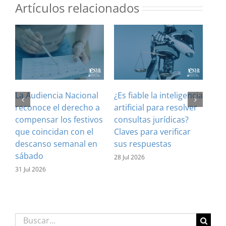
Artículos relacionados
La Audiencia Nacional
¿Es fiable la inteligencia
El 
reconoce el derecho a
artificial para resolver
ref
compensar los festivos
consultas jurídicas?
imp
que coincidan con el
Claves para verificar
con
descanso semanal en
sus respuestas
inf
sábado
est
28 Jul 2026
31 Jul 2026
16 J
Buscar: