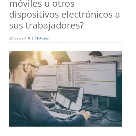
móviles u otros
dispositivos electrónicos a
sus trabajadores?
28 Sep 2018
|
Noticias
Ver
imagen
más
grande