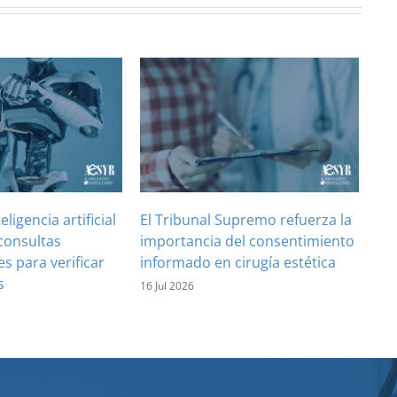
teligencia artificial
El Tribunal Supremo refuerza la
consultas
importancia del consentimiento
es para verificar
informado en cirugía estética
s
16 Jul 2026