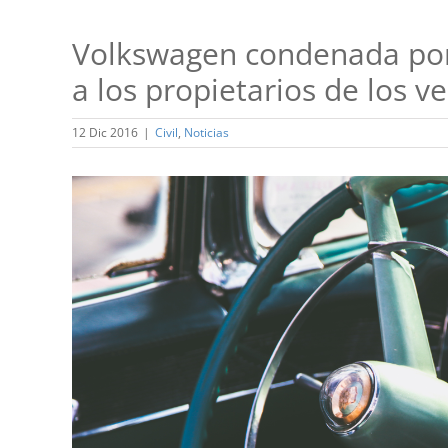
Volkswagen condenada por 
a los propietarios de los v
12 Dic 2016
|
Civil
,
Noticias
Ver
imagen
más
grande