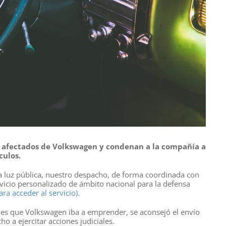
os afectados de Volkswagen y condenan a la compañía a
culos.
a luz pública, nuestro despacho, de forma coordinada con
rvicio personalizado de ámbito nacional para la defensa
ra acceder al servicio).
es que Volkswagen iba a emprender, se aconsejó el envío
o a ejercitar acciones judiciales.