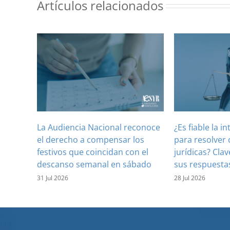
Artículos relacionados
La Audiencia Nacional reconoce
¿Es fiable la in
el derecho a compensar los
para resolver 
festivos que coincidan con el
jurídicas? Clav
descanso semanal en sábado
sus respuesta
31 Jul 2026
28 Jul 2026