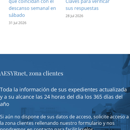
que coincidan con el
Claves para verificar
con
descanso semanal en
sus respuestas
inf
sábado
est
28 Jul 2026
31 Jul 2026
16 J
AESYRnet, zona clientes
Toda la información de sus expedientes actualizada
y a su alcance las 24 horas del día los 365 días del
año
Si aún no dispone de sus datos de acceso, solicite acceso a
la zona clientes rellenando nuestro formulario y nos
pondremos en contacto para facilitárselos.