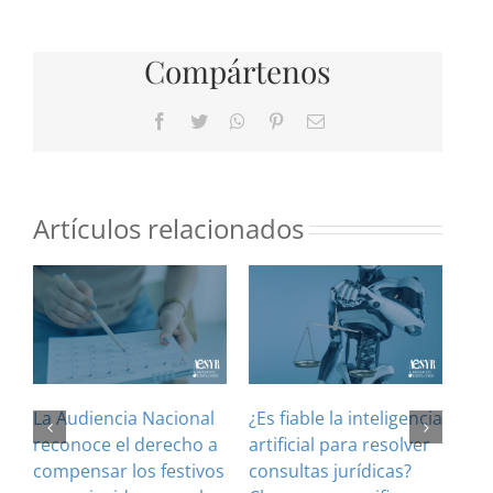
Compártenos
Facebook
Twitter
WhatsApp
Pinterest
Correo
electrónico
Artículos relacionados
La Audiencia Nacional
¿Es fiable la inteligencia
El 
reconoce el derecho a
artificial para resolver
ref
compensar los festivos
consultas jurídicas?
imp