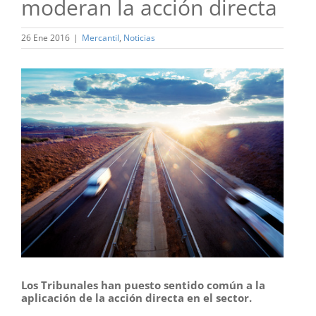
moderan la acción directa
26 Ene 2016
|
Mercantil
,
Noticias
Ver
imagen
más
grande
Los Tribunales han puesto sentido común a la
aplicación de la acción directa en el sector.