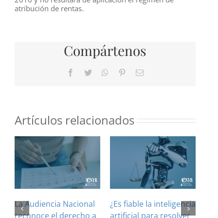
atribución de rentas.
Compártenos
Facebook
Twitter
WhatsApp
Pinterest
Correo
electrónico
Artículos relacionados
La Audiencia Nacional
¿Es fiable la inteligencia
El 
reconoce el derecho a
artificial para resolver
ref