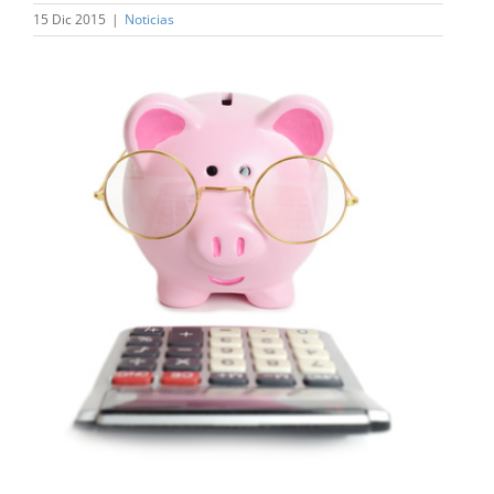
15 Dic 2015
|
Noticias
Ver
imagen
más
grande