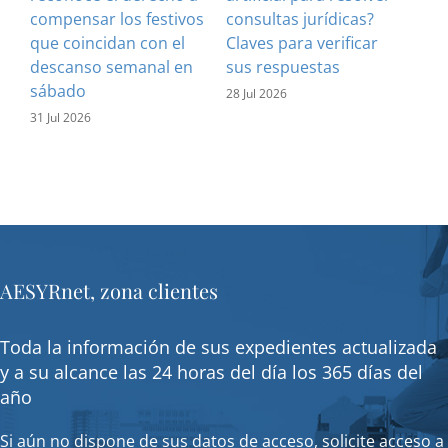
compensar los festivos
consultas jurídicas?
imp
que coincidan con el
Claves para verificar
con
descanso semanal en
sus respuestas
inf
sábado
est
28 Jul 2026
31 Jul 2026
16 J
AESYRnet, zona clientes
Toda la información de sus expedientes actualizada
y a su alcance las 24 horas del día los 365 días del
año
Si aún no dispone de sus datos de acceso, solicite acceso a