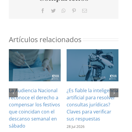
Facebook
Twitter
WhatsApp
Pinterest
Correo
electrónico
Artículos relacionados
La Audiencia Nacional
¿Es fiable la inteligencia
El 
reconoce el derecho a
artificial para resolver
ref
compensar los festivos
consultas jurídicas?
imp
que coincidan con el
Claves para verificar
con
descanso semanal en
sus respuestas
inf
sábado
est
28 Jul 2026