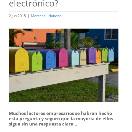
electrónico?
2 Jun 2015
|
Mercantil
,
Noticias
Ver
imagen
más
grande
Muchos lectores empresarios se habrán hecho
esta pregunta y seguro que la mayoría de ellos
sigue sin una respuesta clara…