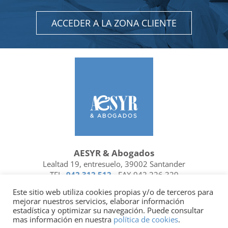
ACCEDER A LA ZONA CLIENTE
AESYR & Abogados
Lealtad 19, entresuelo, 39002 Santander
TEL.
942 312 512
- FAX 942 226 329
Ubicación y contacto
Este sitio web utiliza cookies propias y/o de terceros para
mejorar nuestros servicios, elaborar información
Facebook
Linkedin
estadística y optimizar su navegación. Puede consultar
mas información en nuestra
política de cookies
.
Socio de
| Miembro de