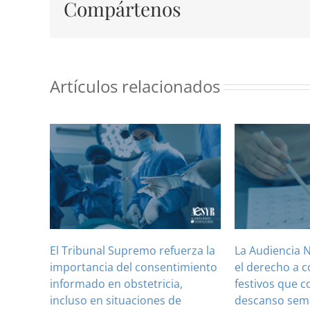
Compártenos
Artículos relacionados
El Tribunal Supremo refuerza la
La Audiencia 
importancia del consentimiento
el derecho a 
informado en obstetricia,
festivos que c
incluso en situaciones de
descanso sem