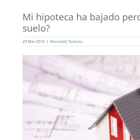
Mi hipoteca ha bajado pero
suelo?
29 Mar 2016
|
Mercantil
,
Noticias
Ver
imagen
más
grande