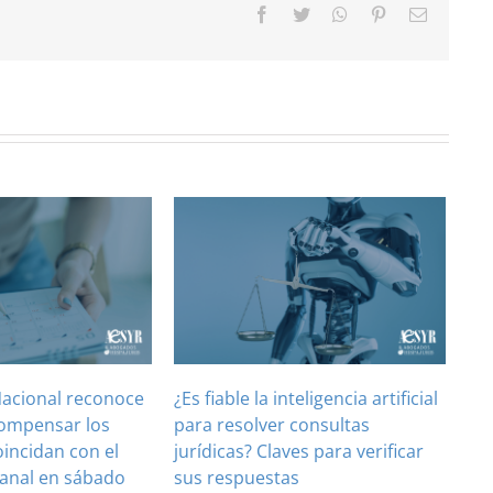
Facebook
Twitter
WhatsApp
Pinterest
Correo
electróni
Nacional reconoce
¿Es fiable la inteligencia artificial
compensar los
para resolver consultas
oincidan con el
jurídicas? Claves para verificar
anal en sábado
sus respuestas