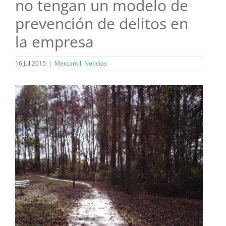
no tengan un modelo de
prevención de delitos en
la empresa
16 Jul 2015
|
Mercantil
,
Noticias
Ver
imagen
más
grande