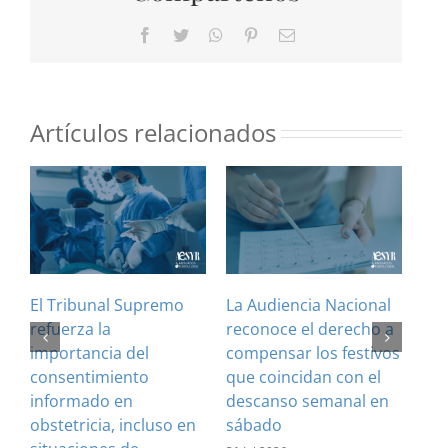
Facebook
Twitter
WhatsApp
Pinterest
Correo
electrónico
Artículos relacionados
El Tribunal Supremo
La Audiencia Nacional
¿Es
refuerza la
reconoce el derecho a
art
importancia del
compensar los festivos
con
consentimiento
que coincidan con el
Cla
informado en
descanso semanal en
sus
obstetricia, incluso en
sábado
28 J