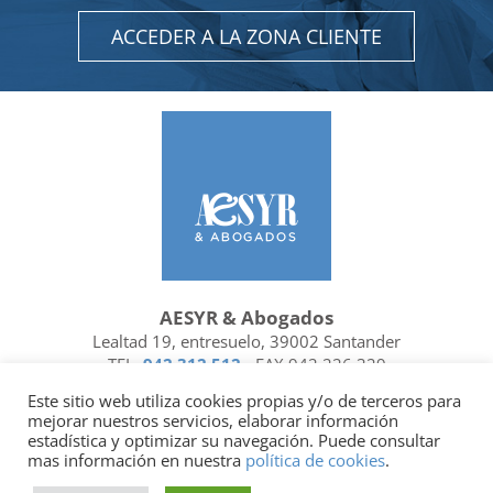
ACCEDER A LA ZONA CLIENTE
AESYR & Abogados
Lealtad 19, entresuelo, 39002 Santander
TEL.
942 312 512
- FAX 942 226 329
Ubicación y contacto
Este sitio web utiliza cookies propias y/o de terceros para
mejorar nuestros servicios, elaborar información
Facebook
Linkedin
estadística y optimizar su navegación. Puede consultar
mas información en nuestra
política de cookies
.
Socio de
| Miembro de