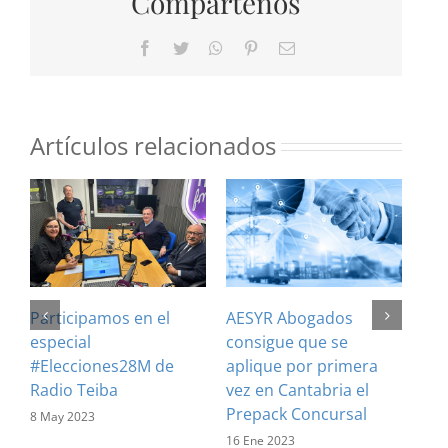
Compártenos
Facebook
Twitter
WhatsApp
Pinterest
Correo
electrónico
Artículos relacionados
Áng
Participamos en el
AESYR Abogados
Res
especial
consigue que se
de 
#Elecciones28M de
aplique por primera
los
Radio Teiba
vez en Cantabria el
con
Prepack Concursal
8 May 2023
12 
16 Ene 2023