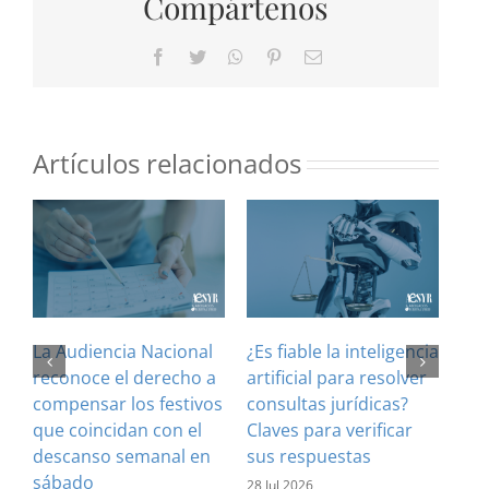
Compártenos
Facebook
Twitter
WhatsApp
Pinterest
Correo
electrónico
Artículos relacionados
La Audiencia Nacional
¿Es fiable la inteligencia
El 
reconoce el derecho a
artificial para resolver
ref
compensar los festivos
consultas jurídicas?
imp
que coincidan con el
Claves para verificar
con
descanso semanal en
sus respuestas
inf
sábado
est
28 Jul 2026