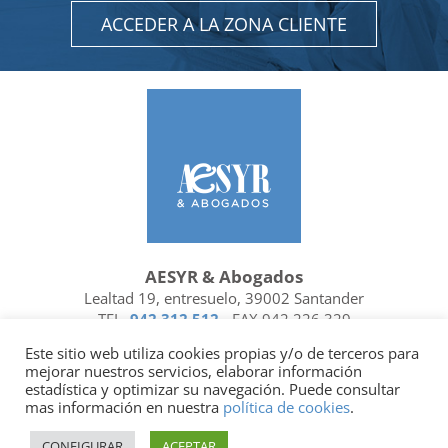
ACCEDER A LA ZONA CLIENTE
AESYR & Abogados
Lealtad 19, entresuelo, 39002 Santander
TEL.
942 312 512
- FAX 942 226 329
Ubicación y contacto
Este sitio web utiliza cookies propias y/o de terceros para
mejorar nuestros servicios, elaborar información
Facebook
Linkedin
estadística y optimizar su navegación. Puede consultar
mas información en nuestra
política de cookies
.
Socio de
| Miembro de
CONFIGURAR
ACEPTAR