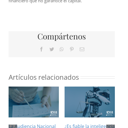
financiero que no garantice el capital.
Compártenos
Facebook
Twitter
WhatsApp
Pinterest
Correo
electrónico
Artículos relacionados
La Audiencia Nacional
¿Es fiable la inteligencia
El 