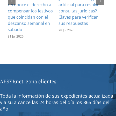
reconoce el derecho a
artificial para resolver
ref
compensar los festivos
consultas jurídicas?
imp
que coincidan con el
Claves para verificar
con
descanso semanal en
sus respuestas
inf
sábado
est
28 Jul 2026
31 Jul 2026
16 J
AESYRnet, zona clientes
Toda la información de sus expedientes actualizada
y a su alcance las 24 horas del día los 365 días del
año